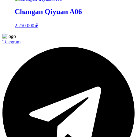
Changan Qiyuan A06
2 250 000
₽
Telegram