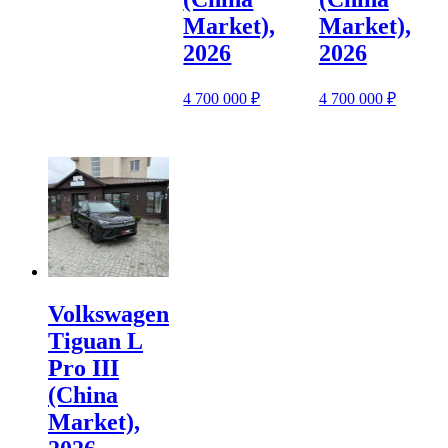
Market),
Market),
2026
2026
4 700 000
₽
4 700 000
₽
Volkswagen
Tiguan L
Pro III
(China
Market),