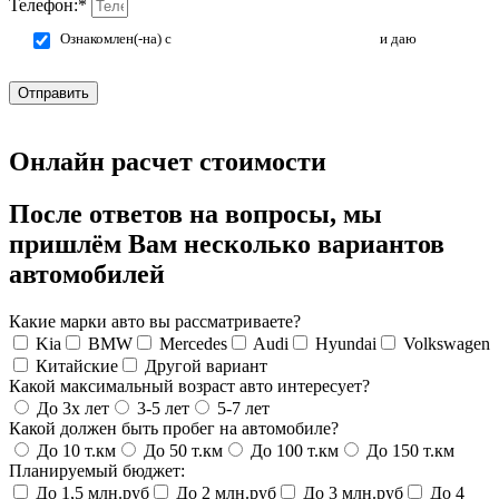
Телефон:*
Ознакомлен(-на) с
политикой конфиденциальности
и даю
согласие на обработку персональных данных.
Отправить
Онлайн расчет стоимости
После ответов на вопросы, мы
пришлём Вам несколько вариантов
автомобилей
Какие марки авто вы рассматриваете?
Kia
BMW
Mercedes
Audi
Hyundai
Volkswagen
Китайские
Другой вариант
Какой максимальный возраст авто интересует?
До 3х лет
3-5 лет
5-7 лет
Какой должен быть пробег на автомобиле?
До 10 т.км
До 50 т.км
До 100 т.км
До 150 т.км
Планируемый бюджет:
До 1,5 млн.руб
До 2 млн.руб
До 3 млн.руб
До 4