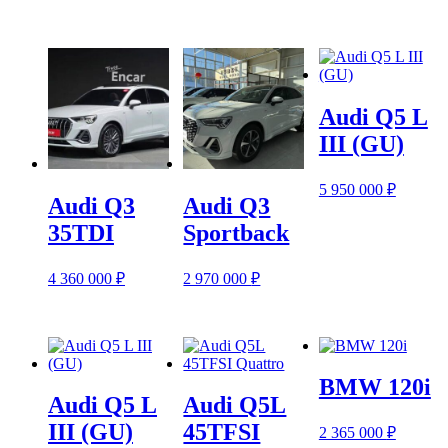
Audi Q5 L
III (GU)
5 950 000
₽
Audi Q3
Audi Q3
35TDI
Sportback
4 360 000
₽
2 970 000
₽
BMW 120i
Audi Q5 L
Audi Q5L
III (GU)
45TFSI
2 365 000
₽