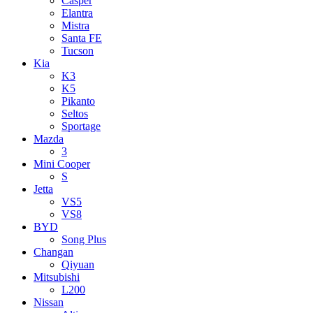
Casper
Elantra
Mistra
Santa FE
Tucson
Kia
K3
K5
Pikanto
Seltos
Sportage
Mazda
3
Mini Cooper
S
Jetta
VS5
VS8
BYD
Song Plus
Changan
Qiyuan
Mitsubishi
L200
Nissan