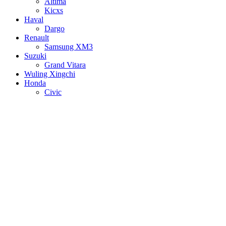
Altima
Kicxs
Haval
Dargo
Renault
Samsung XM3
Suzuki
Grand Vitara
Wuling Xingchi
Honda
Civic