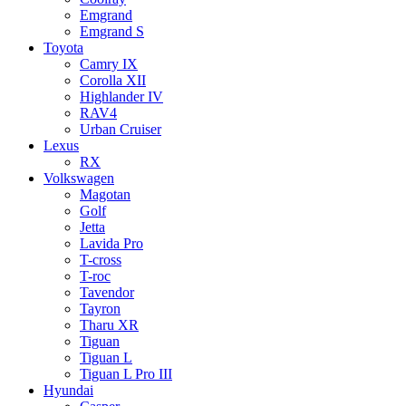
Emgrand
Emgrand S
Toyota
Camry IX
Corolla XII
Highlander IV
RAV4
Urban Cruiser
Lexus
RX
Volkswagen
Magotan
Golf
Jetta
Lavida Pro
T-cross
T-roc
Tavendor
Tayron
Tharu XR
Tiguan
Tiguan L
Tiguan L Pro III
Hyundai