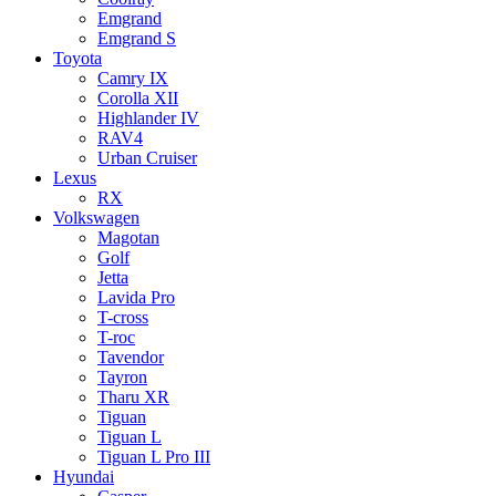
Emgrand
Emgrand S
Toyota
Camry IX
Corolla XII
Highlander IV
RAV4
Urban Cruiser
Lexus
RX
Volkswagen
Magotan
Golf
Jetta
Lavida Pro
T-cross
T-roc
Tavendor
Tayron
Tharu XR
Tiguan
Tiguan L
Tiguan L Pro III
Hyundai