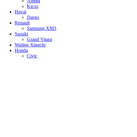
Altima
Kicxs
Haval
Dargo
Renault
Samsung XM3
Suzuki
Grand Vitara
Wuling Xingchi
Honda
Civic