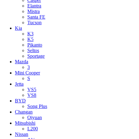
Casper
Elantra
Mistra
Santa FE
Tucson
Kia
K3
K5
Pikanto
Seltos
Sportage
Mazda
3
Mini Cooper
S
Jetta
VS5
VS8
BYD
Song Plus
Changan
Qiyuan
Mitsubishi
L200
Nissan