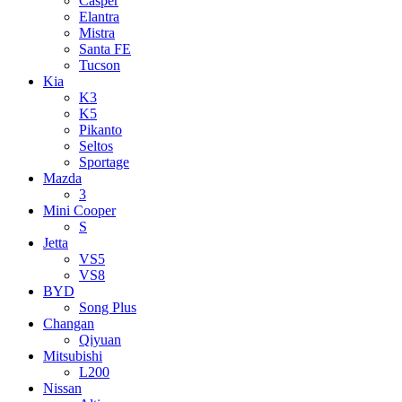
Casper
Elantra
Mistra
Santa FE
Tucson
Kia
K3
K5
Pikanto
Seltos
Sportage
Mazda
3
Mini Cooper
S
Jetta
VS5
VS8
BYD
Song Plus
Changan
Qiyuan
Mitsubishi
L200
Nissan