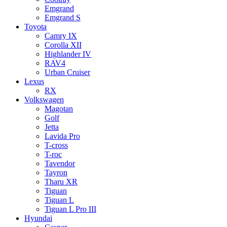
Emgrand
Emgrand S
Toyota
Camry IX
Corolla XII
Highlander IV
RAV4
Urban Cruiser
Lexus
RX
Volkswagen
Magotan
Golf
Jetta
Lavida Pro
T-cross
T-roc
Tavendor
Tayron
Tharu XR
Tiguan
Tiguan L
Tiguan L Pro III
Hyundai