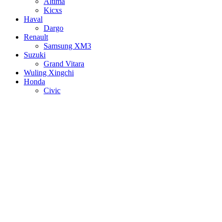
Altima
Kicxs
Haval
Dargo
Renault
Samsung XM3
Suzuki
Grand Vitara
Wuling Xingchi
Honda
Civic