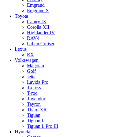
Emgrand
Emgrand S
Toyota
Camry IX
Corolla XII
Highlander IV
RAV4
Urban Cruiser
Lexus
RX
Volkswagen
Magotan
Golf
Jetta
Lavida Pro
T-cross
T-roc
Tavendor
Tayron
Tharu XR
Tiguan
Tiguan L
Tiguan L Pro III
Hyundai