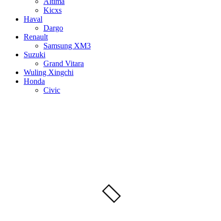
Altima
Kicxs
Haval
Dargo
Renault
Samsung XM3
Suzuki
Grand Vitara
Wuling Xingchi
Honda
Civic