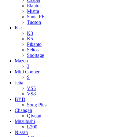
Casper
Elantra
Mistra
Santa FE
Tucson
Kia
K3
K5
Pikanto
Seltos
Sportage
Mazda
3
Mini Cooper
S
Jetta
VS5
VS8
BYD
Song Plus
Changan
Qiyuan
Mitsubishi
L200
Nissan