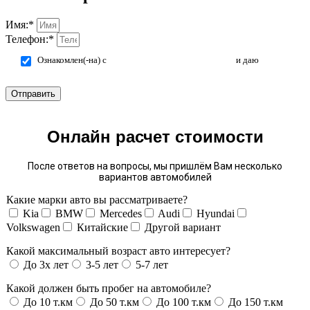
Имя:*
Телефон:*
Ознакомлен(-на) с
политикой конфиденциальности
и даю
согласие на обработку персональных данных.
Отправить
Онлайн расчет стоимости
После ответов на вопросы, мы пришлём Вам несколько
вариантов автомобилей
Какие марки авто вы рассматриваете?
Kia
BMW
Mercedes
Audi
Hyundai
Volkswagen
Китайские
Другой вариант
Какой максимальный возраст авто интересует?
До 3х лет
3-5 лет
5-7 лет
Какой должен быть пробег на автомобиле?
До 10 т.км
До 50 т.км
До 100 т.км
До 150 т.км